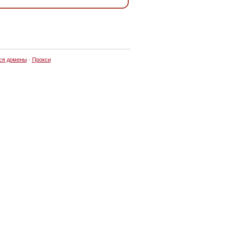
ся домены
·
Прокси