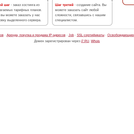
ой шаг
- заказ хостинга из
Шаг третий
- создание сайта. Вы
агаемых тарифных планов.
можете заказать сайт любой
 вы можете заказать у нас
сложности, связавшись с нашим
овку выделенного сервера.
специалистом.
ов
·
Аренда, покупка и продажа IP-адресов
·
Job
·
SSL-сертификаты
·
Освобождающие
Домен зарегистрирован через
i7.RU
.
Whois