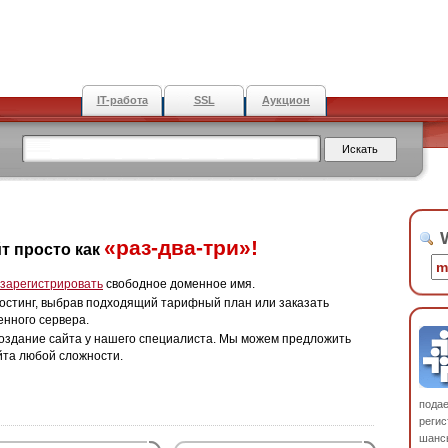
IT-работа
SSL
Аукцион
W
«раз-два-три»!
т просто как
зарегистрировать
свободное доменное имя.
остинг, выбрав подходящий тарифный план или заказать
енного сервера.
оздание сайта у нашего специалиста. Мы можем предложить
йта любой сложности.
пода
регис
шанс